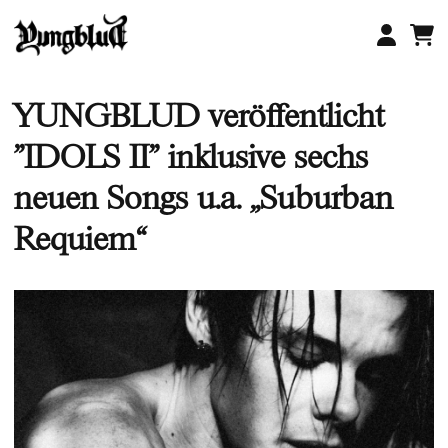
Zum
Inhalt
springen
YUNGBLUD veröffentlicht
"IDOLS II" inklusive sechs
neuen Songs u.a. „Suburban
Requiem“