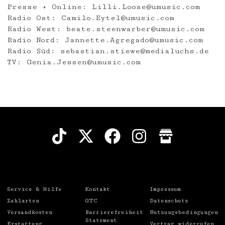
Presse + Online: Lilli.Loose@umusic.com
Radio Ost: Camilo.Eytel@umusic.com
Radio West: beate.steenwarber@umusic.com
Radio Nord: Jannette.Agregado@umusic.com
Radio Süd: sebastian.stiewe@medialuchs.de
TV: Genia.Jessen@umusic.com
Service & Hilfe
Kontakt
Impressum
Zahlarten
GTC
Datenschutz
Versandkosten
Barrierefreiheit
Nutzungsbedingungen
Statement
Erstattung
Vertrag widerrufen