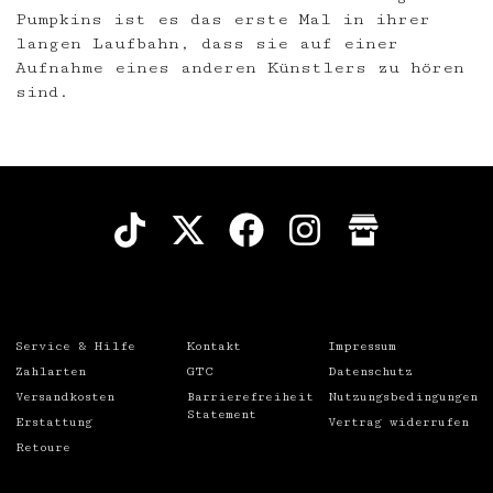
Pumpkins ist es das erste Mal in ihrer
langen Laufbahn, dass sie auf einer
Aufnahme eines anderen Künstlers zu hören
sind.
Service & Hilfe
Kontakt
Impressum
Zahlarten
GTC
Datenschutz
Versandkosten
Barrierefreiheit
Nutzungsbedingungen
Statement
Erstattung
Vertrag widerrufen
Retoure